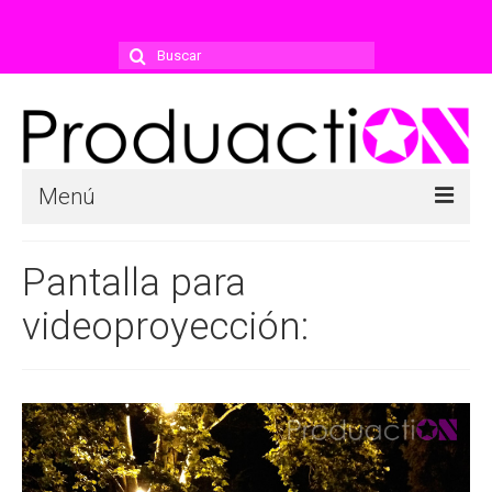
Buscar
por:
Menú
Empresa
Pantalla para
Historial
videoproyección:
Prensa
Clientes
Proveedores
Servicios