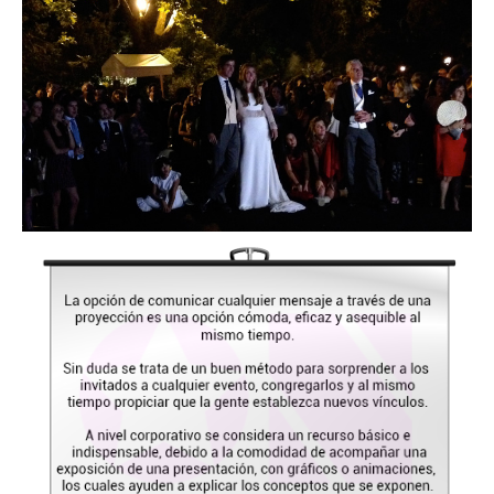
Escenas
BASE
PREMIUM
Actuaciones
Imagen
Photocall
Retroproyectada
Videoproyección
Iluminacion
Guirnaldas
Interior