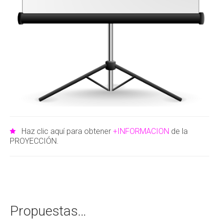
Jardín/Fachada
Siluetas
Velas
Entarimados
Dominó
LED
Haz clic aquí para obtener
+INFORMACION
de la
Madera
PROYECCIÓN.
Plataformas
Sonorización
Ambiental
Propuestas…
Concierto/Ponencia