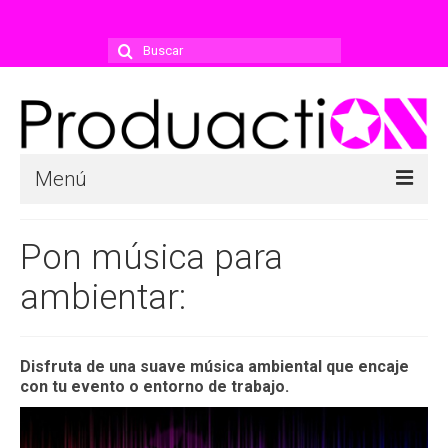
Buscar
por:
Menú
Empresa
Pon música para
Historial
ambientar:
Prensa
Clientes
Disfruta de una suave música ambiental que encaje
con tu evento o entorno de trabajo.
Proveedores
Servicios