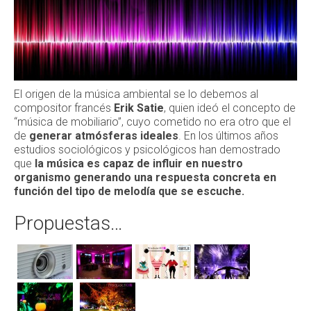
Escenas
BASE
PREMIUM
El origen de la música ambiental se lo debemos al
Actuaciones
compositor francés
Erik Satie
, quien ideó el concepto de
“música de mobiliario”, cuyo cometido no era otro que el
de
generar atmósferas ideales
. En los últimos años
Imagen
estudios sociológicos y psicológicos han demostrado
que
la música es capaz de influir en nuestro
Photocall
organismo generando una respuesta concreta en
función del tipo de melodía que se escuche.
Retroproyectada
Propuestas…
Videoproyección
Iluminacion
Guirnaldas
Interior