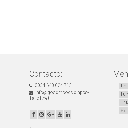
Contacto:
Menu
0034 648 024 713
Im
info@goodmoodsic.apps-
Ilu
1and1.net
Ent
Son