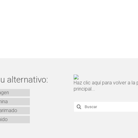
 alternativo:
Haz clic aquí para volver a la
principal...
agen
mina
Buscar
por:
arimado
ido